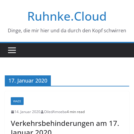
Zum
Ruhnke.Cloud
Inhalt
springen
Dinge, die mir hier und da durch den Kopf schwirren
17. Januar 2020
WAZE
14. Januar 2020
OiledAmoeba
4 min read
Verkehrsbehinderungen am 17.
Januar 2020