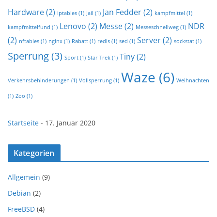
Hardware
(2)
Jan Fedder
(2)
iptables
(1)
Jail
(1)
kampfmittel
(1)
Lenovo
(2)
Messe
(2)
NDR
kampfmittelfund
(1)
Messeschnellweg
(1)
(2)
Server
(2)
nftables
(1)
nginx
(1)
Rabatt
(1)
redis
(1)
sed
(1)
sockstat
(1)
Sperrung
(3)
Tiny
(2)
Sport
(1)
Star Trek
(1)
Waze
(6)
Verkehrsbehinderungen
(1)
Vollsperrung
(1)
Weihnachten
(1)
Zoo
(1)
Startseite
-
17. Januar 2020
Kategorien
Allgemein
(9)
Debian
(2)
FreeBSD
(4)