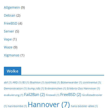
Allgemein
(9)
Debian
(2)
FreeBSD
(4)
Server
(5)
Vape
(1)
Waze
(9)
Xigmanas
(1)
Wolke
abf
(1)
ARD
(1)
B3
(1)
Biathlon
(1)
bothfeld
(1)
Büttenwarder
(1)
continental
(1)
Demonstration
(1)
dump.rdb
(1)
Erdmännchen
(1)
Erlebnis-Zoo Hannover
(1)
Fail2Ban
(2)
FreeBSD
(2)
evakuierung
(1)
Firewall
(1)
Großstadtrevier
Hannover
(7)
(1)
hannbombe
(1)
hans-böckler-allee
(1)