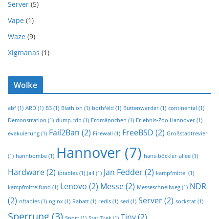
Server
(5)
Vape
(1)
Waze
(9)
Xigmanas
(1)
Wolke
abf
(1)
ARD
(1)
B3
(1)
Biathlon
(1)
bothfeld
(1)
Büttenwarder
(1)
continental
(1)
Demonstration
(1)
dump.rdb
(1)
Erdmännchen
(1)
Erlebnis-Zoo Hannover
(1)
Fail2Ban
(2)
FreeBSD
(2)
evakuierung
(1)
Firewall
(1)
Großstadtrevier
Hannover
(7)
(1)
hannbombe
(1)
hans-böckler-allee
(1)
Hardware
(2)
Jan Fedder
(2)
iptables
(1)
Jail
(1)
kampfmittel
(1)
Lenovo
(2)
Messe
(2)
NDR
kampfmittelfund
(1)
Messeschnellweg
(1)
(2)
Server
(2)
nftables
(1)
nginx
(1)
Rabatt
(1)
redis
(1)
sed
(1)
sockstat
(1)
Sperrung
(3)
Tiny
(2)
Sport
(1)
Star Trek
(1)