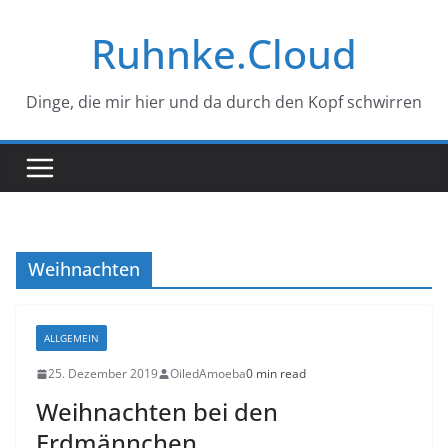
Zum
Ruhnke.Cloud
Inhalt
springen
Dinge, die mir hier und da durch den Kopf schwirren
Weihnachten
ALLGEMEIN
25. Dezember 2019
OiledAmoeba
0 min read
Weihnachten bei den
Erdmännchen