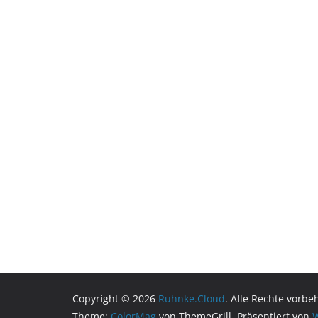
Copyright © 2026
Ruhnke.Cloud
. Alle Rechte vorbe
Theme:
ColorMag
von ThemeGrill. Präsentiert von
W