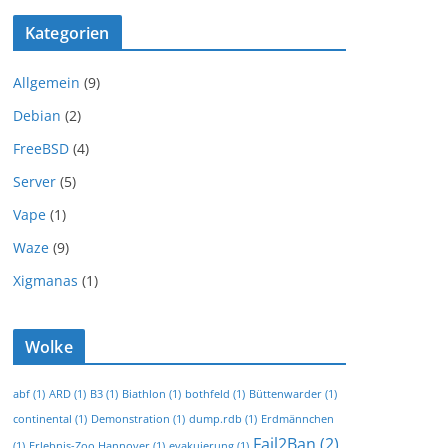
Kategorien
Allgemein
(9)
Debian
(2)
FreeBSD
(4)
Server
(5)
Vape
(1)
Waze
(9)
Xigmanas
(1)
Wolke
abf
(1)
ARD
(1)
B3
(1)
Biathlon
(1)
bothfeld
(1)
Büttenwarder
(1)
continental
(1)
Demonstration
(1)
dump.rdb
(1)
Erdmännchen
Fail2Ban
(2)
(1)
Erlebnis-Zoo Hannover
(1)
evakuierung
(1)