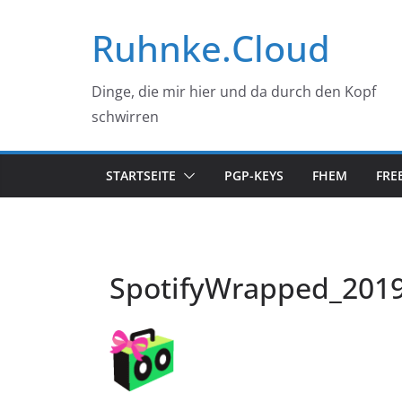
Zum
Ruhnke.Cloud
Inhalt
springen
Dinge, die mir hier und da durch den Kopf
schwirren
STARTSEITE
PGP-KEYS
FHEM
FRE
SpotifyWrapped_2019